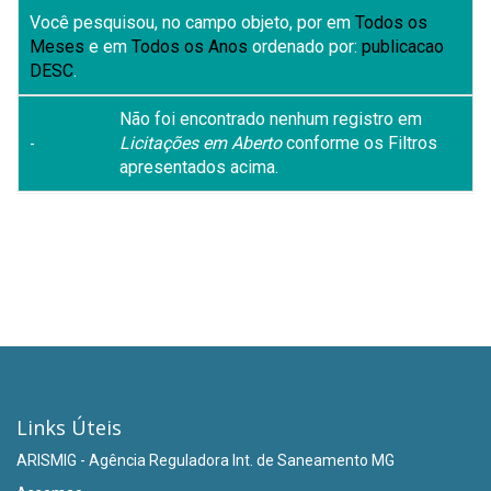
Você pesquisou, no campo objeto, por
em
Todos os
Meses
e em
Todos os Anos
ordenado por:
publicacao
DESC
.
Não foi encontrado nenhum registro em
Licitações em Aberto
conforme os Filtros
-
apresentados acima.
Links Úteis
ARISMIG - Agência Reguladora Int. de Saneamento MG